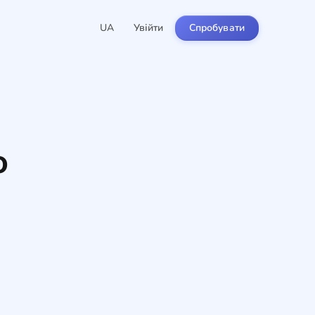
UA
Увійти
Спробувати
о